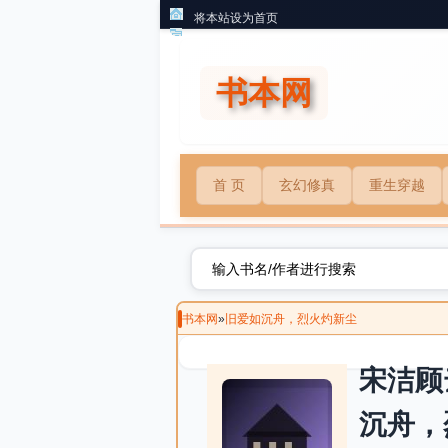
将本站设为首页
书本网
首 页
玄幻修真
重生穿越
书本网
»
旧爱如沉舟，烈火灼新尘
宋洁顾
沉舟，