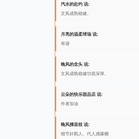
汽水的赴约 说:
文风成熟稳健。
月亮的温柔球场 说:
有谜
晚风的念头 说:
文风成熟稳健功底深厚。
云朵的快乐甜品店 说:
作者加油
晚风拂亩枝 说:
细节好戳人。代入感爆棚