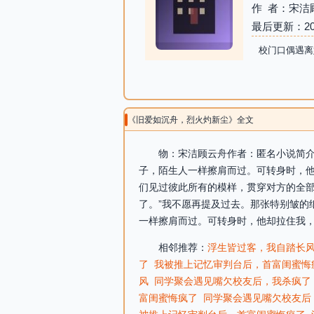
作 者：宋洁
最后更新：2026-
校门口偶遇离
《旧爱如沉舟，烈火灼新尘》全文
物：宋洁顾云舟作者：匿名小说简介
子，陌生人一样擦肩而过。可转身时，他
们见过彼此所有的模样，贯穿对方的全部
了。”我不愿再提及过去。那张特别皱的
一样擦肩而过。可转身时，他却拉住我，
相邻推荐：
浮生皆过客，我自踏长
了
我被推上记忆审判台后，首富闺蜜悔
风
同学聚会遇见嘴欠校友后，我杀疯了
富闺蜜悔疯了
同学聚会遇见嘴欠校友后