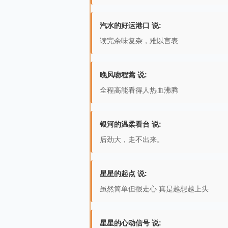
汽水的好运港口 说:
读完余味复杂，难以言表
晚风吻程蒿 说:
全程高能看得人热血沸腾
银河的温柔看台 说:
后劲大，走不出来。
星星的起点 说:
虽然简单但很走心 真是越想越上头
星星的心动信号 说: