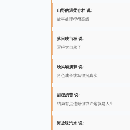
山野的温柔存档 说:
故事处理得很高级
落日映亩稻 说:
写得太自然了
晚风吻澳棘 说:
角色成长线写得挺真实
甜橙奶昔 说:
结局有点遗憾但或许这就是人生
海盐味汽水 说: