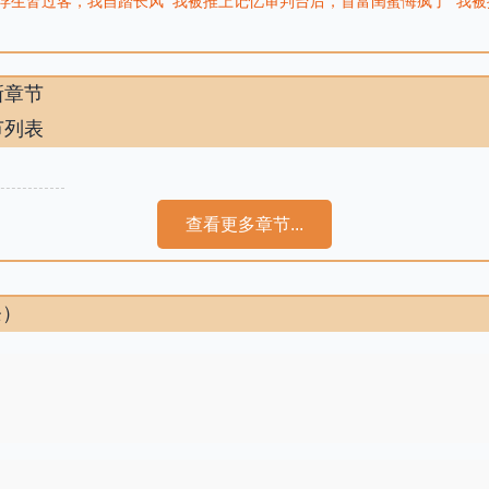
浮生皆过客，我自踏长风
我被推上记忆审判台后，首富闺蜜悔疯了
我被
新章节
节列表
查看更多章节...
条）