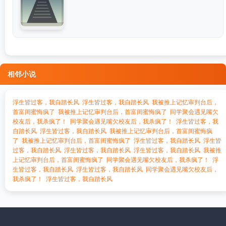
相邻小说
浮生皆过客，我自踏长风
浮生皆过客，我自踏长风
我被推上记忆审判台后，
首富闺蜜悔疯了
我被推上记忆审判台后，首富闺蜜悔疯了
同学聚会遇见嘴欠
校友后，我杀疯了！
同学聚会遇见嘴欠校友后，我杀疯了！
浮生皆过客，我
自踏长风
浮生皆过客，我自踏长风
我被推上记忆审判台后，首富闺蜜悔疯
了
我被推上记忆审判台后，首富闺蜜悔疯了
浮生皆过客，我自踏长风
浮生皆
过客，我自踏长风
浮生皆过客，我自踏长风
浮生皆过客，我自踏长风
我被推
上记忆审判台后，首富闺蜜悔疯了
同学聚会遇见嘴欠校友后，我杀疯了！
浮
生皆过客，我自踏长风
浮生皆过客，我自踏长风
同学聚会遇见嘴欠校友后，
我杀疯了！
浮生皆过客，我自踏长风