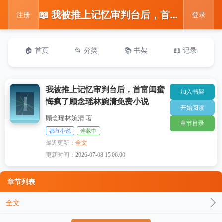
📖 我被推上记忆审判台后，首富闺蜜悔疯了顾念瑶林婉清免费小说
注册
登录
🏠 首页
📂 分类
📚 书架
📖 记录
我被推上记忆审判台后，首富闺蜜
加入书架
悔疯了顾念瑶林婉清免费小说
开始阅读
顾念瑶林婉清 著
章节目录
都市小说
连载中
最近更新：
全文
更新时间：
2026-07-08 15:06:00
章节列表
全文