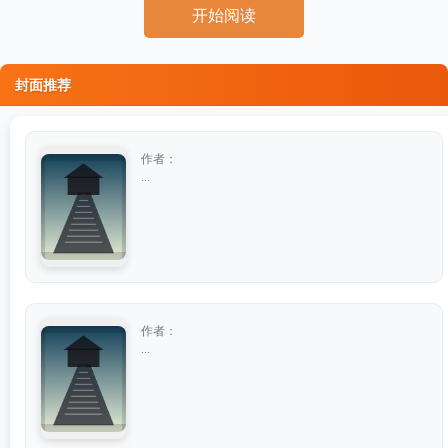
开始阅读
封面推荐
作者：
...
作者：
...