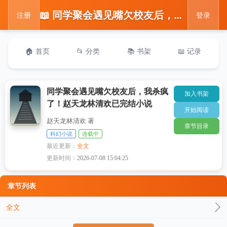
📖 同学聚会遇见嘴欠校友后，我杀疯了！赵天龙林清欢已完结小说
注册
登录
🏠 首页
📂 分类
📚 书架
📖 记录
同学聚会遇见嘴欠校友后，我杀疯
加入书架
了！赵天龙林清欢已完结小说
开始阅读
赵天龙林清欢 著
章节目录
科幻小说
连载中
最近更新：
全文
更新时间：
2026-07-08 15:04:25
章节列表
全文