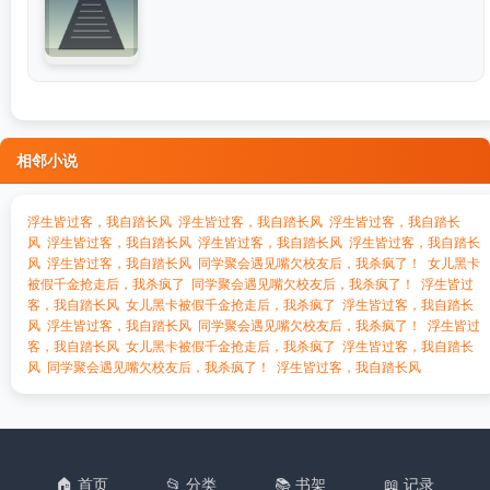
相邻小说
浮生皆过客，我自踏长风
浮生皆过客，我自踏长风
浮生皆过客，我自踏长
风
浮生皆过客，我自踏长风
浮生皆过客，我自踏长风
浮生皆过客，我自踏长
风
浮生皆过客，我自踏长风
同学聚会遇见嘴欠校友后，我杀疯了！
女儿黑卡
被假千金抢走后，我杀疯了
同学聚会遇见嘴欠校友后，我杀疯了！
浮生皆过
客，我自踏长风
女儿黑卡被假千金抢走后，我杀疯了
浮生皆过客，我自踏长
风
浮生皆过客，我自踏长风
同学聚会遇见嘴欠校友后，我杀疯了！
浮生皆过
客，我自踏长风
女儿黑卡被假千金抢走后，我杀疯了
浮生皆过客，我自踏长
风
同学聚会遇见嘴欠校友后，我杀疯了！
浮生皆过客，我自踏长风
🏠 首页
📂 分类
📚 书架
📖 记录