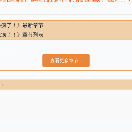
首富闺蜜悔疯了
我被推上记忆审判台后，首富闺蜜悔疯了
我被推上记忆
杀疯了！》最新章节
杀疯了！》章节列表
查看更多章节...
条）