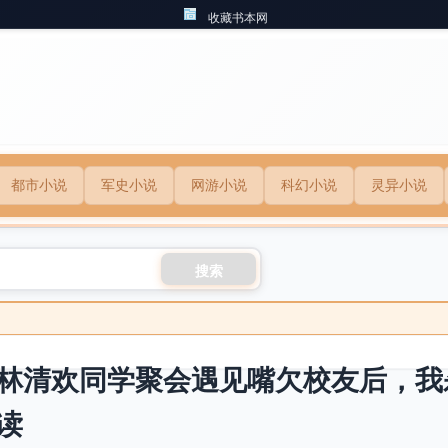
收藏书本网
都市小说
军史小说
网游小说
科幻小说
灵异小说
搜索
林清欢同学聚会遇见嘴欠校友后，我
读