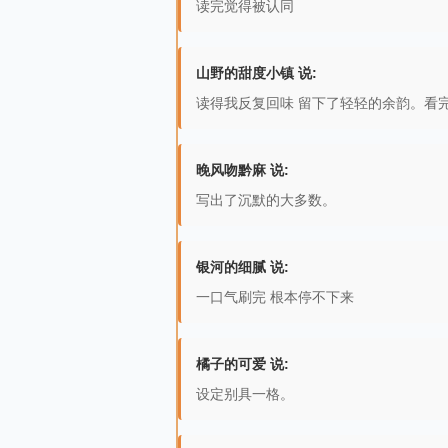
读完觉得被认同
山野的甜度小镇 说:
读得我反复回味 留下了轻轻的余韵。看
晚风吻黔麻 说:
写出了沉默的大多数。
银河的细腻 说:
一口气刷完 根本停不下来
橘子的可爱 说:
设定别具一格。