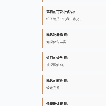
落日的可爱小镇 说:
给了迷茫中的我一点光。
晚风吻巷柳 说:
知识储备丰富。
银河的缘故 说:
被深深触动。
晚风的醇香 说:
设定完整
偷摘旧灶椿 说: