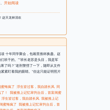
录
、
开始阅读
了！赵天龙林清欢
阅读 十年同学聚会，包厢里推杯换盏。赵
们班干的。”“班长老苏是头目，我是军
结果了吗？”老刑警愣了一下，随即从文件
他紧紧盯着我的眼睛。“但这只能证明照片
闺蜜悔疯了
浮生皆过客，我自踏长风
同
疯了！
我被推上记忆审判台后，首富闺蜜
浮生皆过客，我自踏长风
我被推上记
闺蜜悔疯了
我被推上记忆审判台后，首