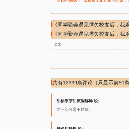
富闺蜜悔疯了
我被推上记忆审判台后，
《同学聚会遇见嘴欠校友后，我
《同学聚会遇见嘴欠校友后，我
全文
共有12339条评论（只显示前50
甜柚果茶甜爽润醇鲜 说:
专业部分毫不枯燥。
橘色甜畦稷 说: