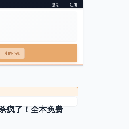
登录
注册
其他小说
杀疯了！全本免费