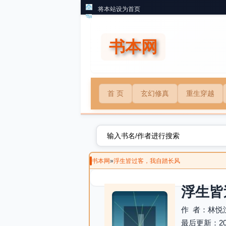
将本站设为首页
书本网
首 页
玄幻修真
重生穿越
书本网
»
浮生皆过客，我自踏长风
浮生皆
作 者：林悦
最后更新：2026-