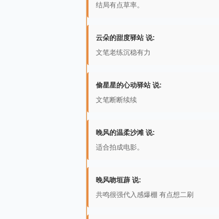
结局有点草率。
云朵的甜度驿站 说:
文笔老练沉稳有力
偷星星的心动驿站 说:
文笔断断续续
晚风的温柔沙滩 说:
适合拍成电影。
晚风吻垣薜 说:
共鸣很强代入感爆棚 有点想二刷