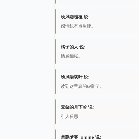
晚风吻桂稷 说:
感情线有点生硬。
橘子的人 说:
情感细腻。
晚风吻荻叶 说:
读到这里真的破防了。
云朵的月下冷 说:
引人反思
暴躁梦客_online 说: