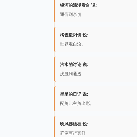
银河的浪漫看台 说:
通俗到亲切
橘色暖阳饼 说:
世界观自洽。
汽水的讨论 说:
浅显到通透
星星的日记 说:
配角比主角出彩。
晚风拂楼枝 说:
群像写得真好