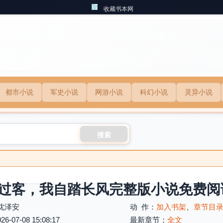
收藏书本网
都市小说
军史小说
网游小说
科幻小说
灵异小说
搜索
过客，我自踏长风完整版小说免费阅
沈泽安
动 作：
加入书架
、
章节目
07-08 15:08:17
最新章节：
全文