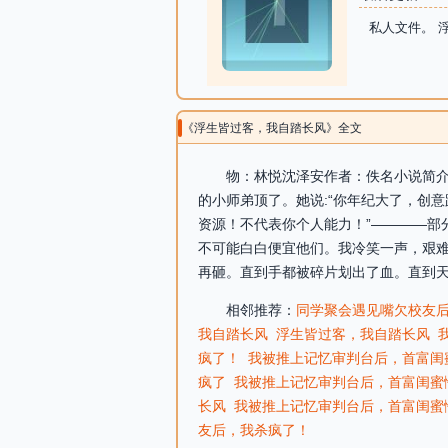
私人文件。 
《浮生皆过客，我自踏长风》全文
物：林悦沈泽安作者：佚名小说简介
的小师弟顶了。她说:“你年纪大了，创
资源！不代表你个人能力！”————部
不可能白白便宜他们。我冷笑一声，艰
再砸。直到手都被碎片划出了血。直到天
相邻推荐：
同学聚会遇见嘴欠校友
我自踏长风
浮生皆过客，我自踏长风
疯了！
我被推上记忆审判台后，首富闺
疯了
我被推上记忆审判台后，首富闺蜜
长风
我被推上记忆审判台后，首富闺蜜
友后，我杀疯了！