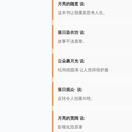
月亮的随意 说:
这本书让我重新思考人生。
落日染衣坊 说:
故事平淡真挚。
云朵裹月光 说:
结局很圆满 让人觉得很舒服
落日观众· 说:
反转令人拍案叫绝。
月亮的宽阔 说:
影视化毁原著