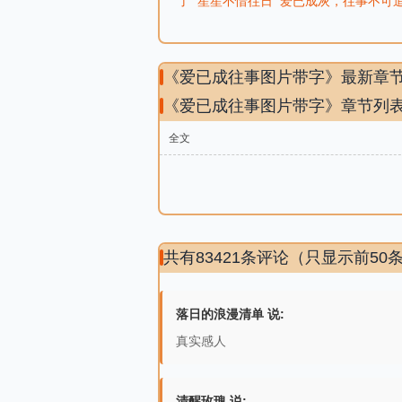
了
笙笙不惜往日
爱已成灰，往事不可
《爱已成往事图片带字》最新章
《爱已成往事图片带字》章节列
全文
共有83421条评论（只显示前50
落日的浪漫清单 说:
真实感人
清醒玫瑰 说: