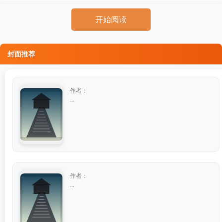
开始阅读
封面推荐
作者：
...
作者：
...