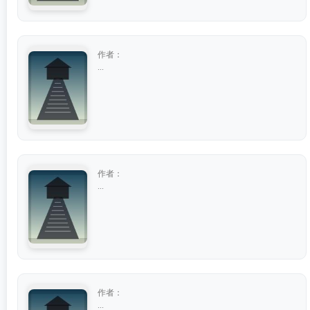
作者：
...
作者：
...
作者：
...