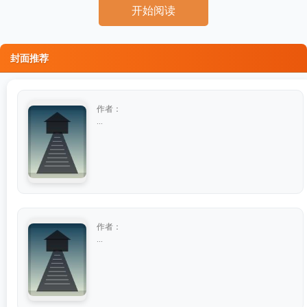
开始阅读
封面推荐
作者：
...
作者：
...