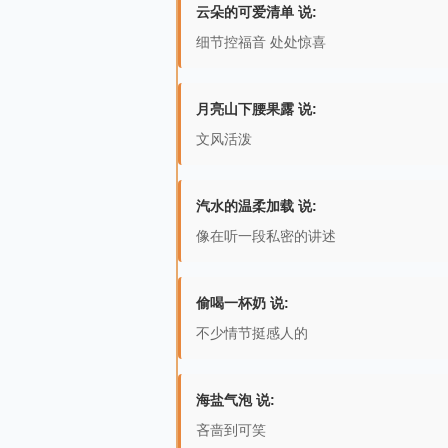
云朵的可爱清单 说:
细节控福音 处处惊喜
月亮山下腰果露 说:
文风活泼
汽水的温柔加载 说:
像在听一段私密的讲述
偷喝一杯奶 说:
不少情节挺感人的
海盐气泡 说:
吝啬到可笑