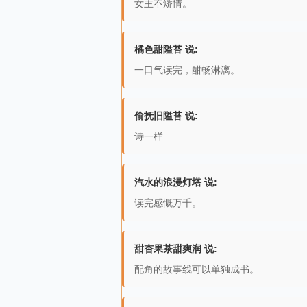
女主不矫情。
橘色甜隘苔 说:
一口气读完，酣畅淋漓。
偷抚旧隘苔 说:
诗一样
汽水的浪漫灯塔 说:
读完感慨万千。
甜杏果茶甜爽润 说:
配角的故事线可以单独成书。