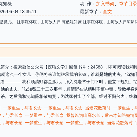
沈知薇
动 作：
加入书架
、
章节目
06-04 13:35:11
最新章节：
全文
是孤儿。 往事沉杯底，山河故人归 陈然沈知薇 往事沉杯底，山河故人归陈然
简介：搜索微信公众号【夜猫文学】回复书号：24588 ，即可阅读我
“我就这么一个女儿，你俩将来谁能继承我的衣钵，谁就是她的丈夫。”沈
看————我和顾清野都是孤儿。拜入沈老爷子门下时，他立下规矩。“沈
她的丈夫。”沈知薇二十二岁那年，顾清野在试药时不慎中毒，导致半身
杀。之后我和沈知薇相敬如宾，为沈家付出了全部。经过不懈努力，终将沈
归
一梦重生，与君长念
一梦重生，与君长念
当烟花散落时
一梦重生，
生，与君长念
一梦重生，与君长念
我曾以为山高水长，后来才知路短情
生，与君长念
一梦重生，与君长念
一梦重生，与君长念
当烟花散落时