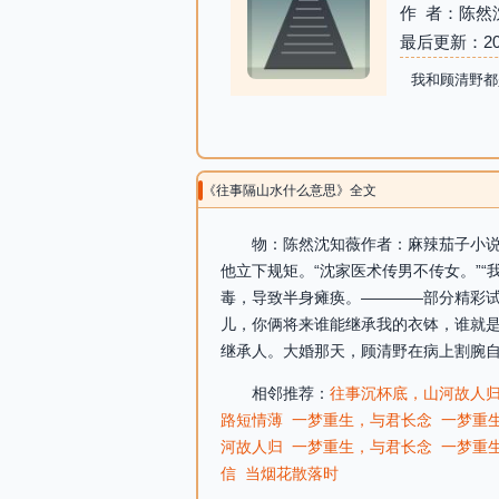
作 者：陈然
最后更新：2026-
我和顾清野都
《往事隔山水什么意思》全文
物：陈然沈知薇作者：麻辣茄子小说
他立下规矩。“沈家医术传男不传女。”
毒，导致半身瘫痪。————部分精彩试
儿，你俩将来谁能继承我的衣钵，谁就是
继承人。大婚那天，顾清野在病上割腕自
相邻推荐：
往事沉杯底，山河故人
路短情薄
一梦重生，与君长念
一梦重
河故人归
一梦重生，与君长念
一梦重
信
当烟花散落时