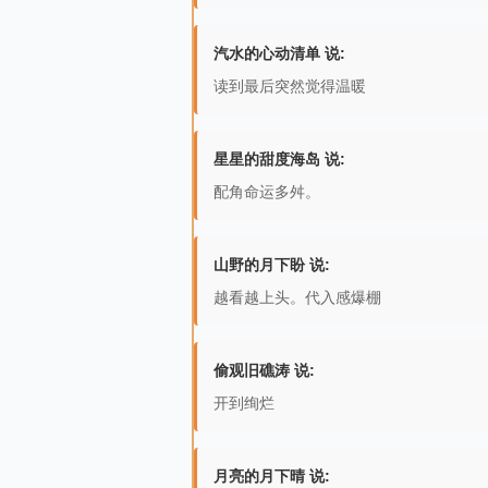
汽水的心动清单 说:
读到最后突然觉得温暖
星星的甜度海岛 说:
配角命运多舛。
山野的月下盼 说:
越看越上头。代入感爆棚
偷观旧礁涛 说:
开到绚烂
月亮的月下晴 说: