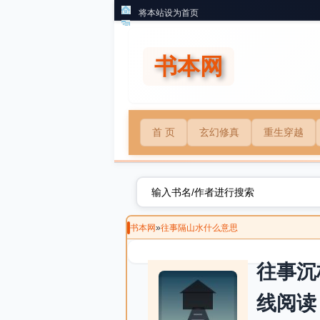
将本站设为首页
书本网
首 页
玄幻修真
重生穿越
书本网
»
往事隔山水什么意思
往事沉
线阅读