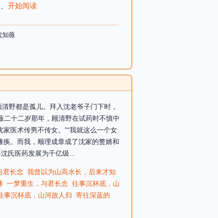
录
、
开始阅读
沈知薇
和顾清野都是孤儿。拜入沈老爷子门下时，
知薇二十二岁那年，顾清野在试药时不慎中
家医术传男不传女。”“我就这么一个女
瘫痪。而我，顺理成章成了沈家的赘婿和
氏医药发展为千亿级...
与君长念
我曾以为山高水长，后来才知
薄
一梦重生，与君长念
往事沉杯底，山
往事沉杯底，山河故人归
寄往深蓝的