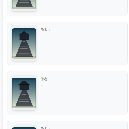
作者：
...
作者：
...
作者：