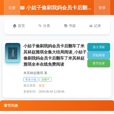
📖 小姑子偷刷我妈会员卡后翻车了米其林赵雅琪全集大结局阅读_小姑子偷刷我妈会员卡后翻车了米其林赵雅琪全本在线免费阅读
注册
登录
🏠 首页
📂 分类
📚 书架
📖 记录
小姑子偷刷我妈会员卡后翻车了米
加入书架
其林赵雅琪全集大结局阅读_小姑子
开始阅读
偷刷我妈会员卡后翻车了米其林赵
章节目录
雅琪全本在线免费阅读
米其林赵雅琪 著
军史小说
连载中
最近更新：
全文
更新时间：
2026-06-04 12:00:06
章节列表