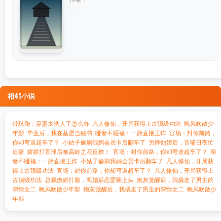
...
相邻小说
带球跑：弃妻太诱人了怎么办
凡人修仙，开局获得上古顶级功法
晚风吹散少
年影
毕业后，我在基层当秘书
哑妻不哑福：一胎直接王炸
官场：封你前路，
你却弯道超车了？
小姑子偷刷我妈会员卡后翻车了
另择他婿后，首辅日夜忙
追妻
娇娇打直球后被高岭之花反撩！
官场：封你前路，你却弯道超车了？
哑
妻不哑福：一胎直接王炸
小姑子偷刷我妈会员卡后翻车了
凡人修仙，开局获
得上古顶级功法
官场：封你前路，你却弯道超车了？
凡人修仙，开局获得上
古顶级功法
总裁傲娇打脸，离婚后恋爱脑上头
炮灰觉醒后，我撬走了男主的
深情女二
晚风吹散少年影
炮灰觉醒后，我撬走了男主的深情女二
晚风吹散少
年影