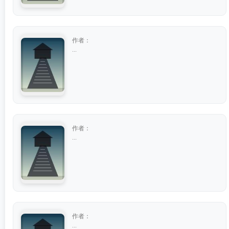
作者：
...
作者：
...
作者：
...