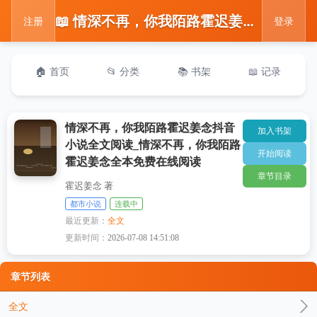
📖 情深不再，你我陌路霍迟姜念抖音小说全文阅读_情深不再，你我陌路霍迟姜念全本免费在线阅读
注册
登录
🏠 首页
📂 分类
📚 书架
📖 记录
情深不再，你我陌路霍迟姜念抖音
加入书架
小说全文阅读_情深不再，你我陌路
开始阅读
霍迟姜念全本免费在线阅读
章节目录
霍迟姜念 著
都市小说
连载中
最近更新：
全文
更新时间：
2026-07-08 14:51:08
章节列表
全文