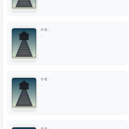
作者：
...
作者：
...
作者：