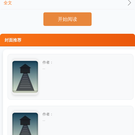
全文
开始阅读
封面推荐
作者：
...
作者：
...