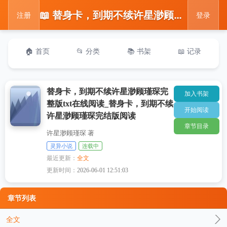
📖 替身卡，到期不续许星渺顾瑾琛完整版txt在线阅读_替身卡，到期不续许星渺顾瑾琛完结版阅读
注册
登录
🏠 首页
📂 分类
📚 书架
📖 记录
替身卡，到期不续许星渺顾瑾琛完
加入书架
整版txt在线阅读_替身卡，到期不续
开始阅读
许星渺顾瑾琛完结版阅读
章节目录
许星渺顾瑾琛 著
灵异小说
连载中
最近更新：
全文
更新时间：
2026-06-01 12:51:03
章节列表
全文