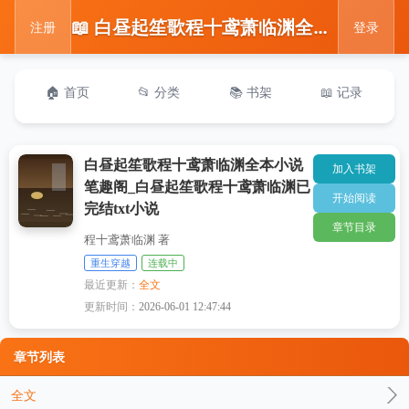
📖 白昼起笙歌程十鸢萧临渊全本小说笔趣阁_白昼起笙歌程十鸢萧临渊已完结txt小说
注册
登录
🏠 首页
📂 分类
📚 书架
📖 记录
白昼起笙歌程十鸢萧临渊全本小说
加入书架
笔趣阁_白昼起笙歌程十鸢萧临渊已
开始阅读
完结txt小说
章节目录
程十鸢萧临渊 著
重生穿越
连载中
最近更新：
全文
更新时间：
2026-06-01 12:47:44
章节列表
全文