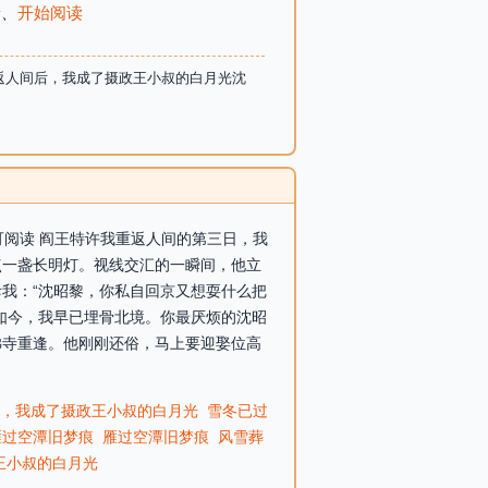
录
、
开始阅读
重返人间后，我成了摄政王小叔的白月光沈
可阅读 阎王特许我重返人间的第三日，我
点一盏长明灯。视线交汇的一瞬间，他立
我：“沈昭黎，你私自回京又想耍什么把
如今，我早已埋骨北境。你最厌烦的沈昭
佛寺重逢。他刚刚还俗，马上要迎娶位高
，我成了摄政王小叔的白月光
雪冬已过
雁过空潭旧梦痕
雁过空潭旧梦痕
风雪葬
王小叔的白月光