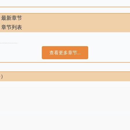
》最新章节
》章节列表
查看更多章节...
条）