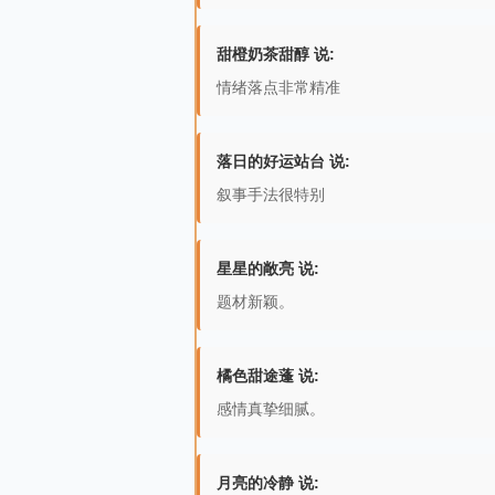
甜橙奶茶甜醇 说:
情绪落点非常精准
落日的好运站台 说:
叙事手法很特别
星星的敞亮 说:
题材新颖。
橘色甜途蓬 说:
感情真挚细腻。
月亮的冷静 说: