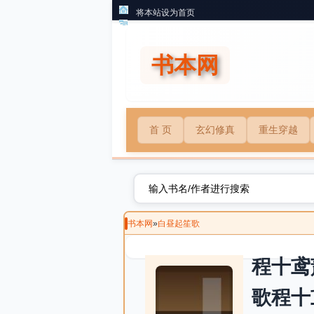
将本站设为首页
书本网
首 页
玄幻修真
重生穿越
书本网
»
白昼起笙歌
程十鸢
歌程十