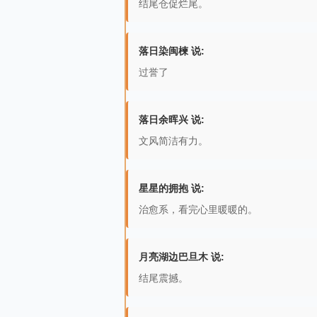
结尾仓促烂尾。
落日染闽楝 说:
过誉了
落日余晖兴 说:
文风简洁有力。
星星的拥抱 说:
治愈系，看完心里暖暖的。
月亮湖边巴旦木 说:
结尾震撼。