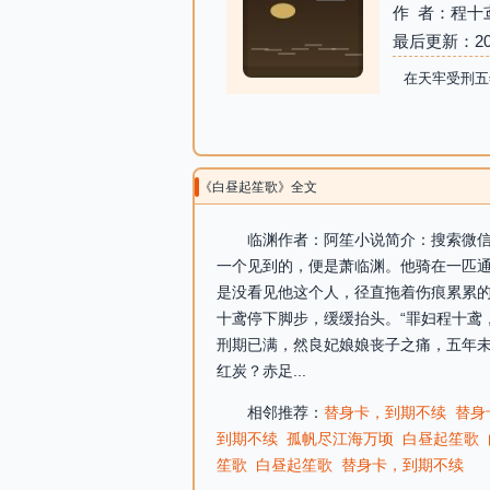
作 者：程十
最后更新：2026-
在天牢受刑五
《白昼起笙歌》全文
临渊作者：阿笙小说简介：搜索微信
一个见到的，便是萧临渊。他骑在一匹
是没看见他这个人，径直拖着伤痕累累的
十鸢停下脚步，缓缓抬头。“罪妇程十鸢
刑期已满，然良妃娘娘丧子之痛，五年未
红炭？赤足...
相邻推荐：
替身卡，到期不续
替身
到期不续
孤帆尽江海万顷
白昼起笙歌
笙歌
白昼起笙歌
替身卡，到期不续