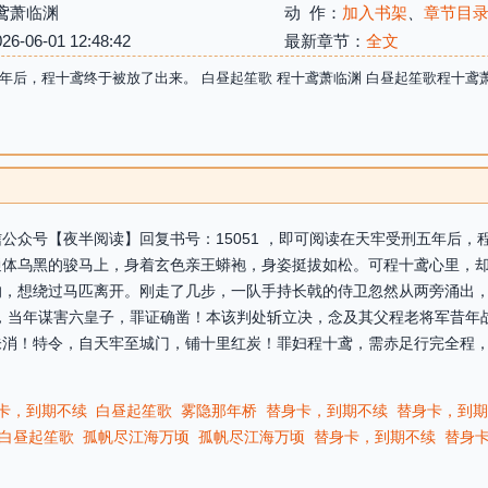
鸢萧临渊
动 作：
加入书架
、
章节目
06-01 12:48:42
最新章节：
全文
年后，程十鸢终于被放了出来。 白昼起笙歌 程十鸢萧临渊 白昼起笙歌程十鸢
公众号【夜半阅读】回复书号：15051 ，即可阅读在天牢受刑五年后
通体乌黑的骏马上，身着玄色亲王蟒袍，身姿挺拔如松。可程十鸢心里，
，想绕过马匹离开。刚走了几步，一队手持长戟的侍卫忽然从两旁涌出，
，当年谋害六皇子，罪证确凿！本该判处斩立决，念及其父程老将军昔年
消！特令，自天牢至城门，铺十里红炭！罪妇程十鸢，需赤足行完全程，
卡，到期不续
白昼起笙歌
雾隐那年桥
替身卡，到期不续
替身卡，到期
白昼起笙歌
孤帆尽江海万顷
孤帆尽江海万顷
替身卡，到期不续
替身