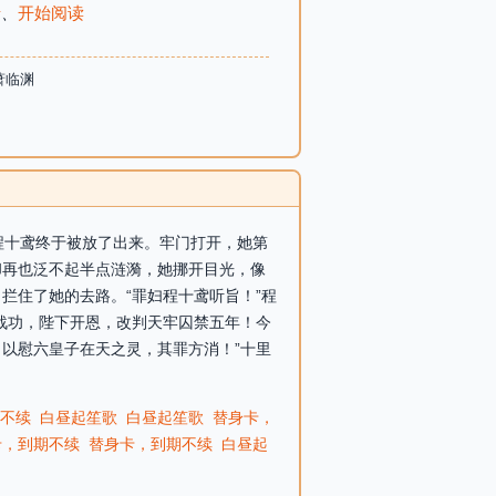
录
、
开始阅读
萧临渊
，程十鸢终于被放了出来。牢门打开，她第
却再也泛不起半点涟漪，她挪开目光，像
拦住了她的去路。“罪妇程十鸢听旨！”程
战功，陛下开恩，改判天牢囚禁五年！今
以慰六皇子在天之灵，其罪方消！”十里
不续
白昼起笙歌
白昼起笙歌
替身卡，
卡，到期不续
替身卡，到期不续
白昼起