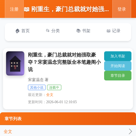
📖 刚重生，豪门总裁就对她强取豪夺？宋宴温念完整版全本笔趣阁小说
注册
登录
🏠 首页
📂 分类
📚 书架
📖 记录
刚重生，豪门总裁就对她强取豪
加入书架
夺？宋宴温念完整版全本笔趣阁小
开始阅读
说
章节目录
宋宴温念 著
其他小说
连载中
最近更新：
全文
更新时间：
2026-06-01 12:10:05
章节列表
全文