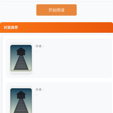
开始阅读
封面推荐
作者：
...
作者：
...