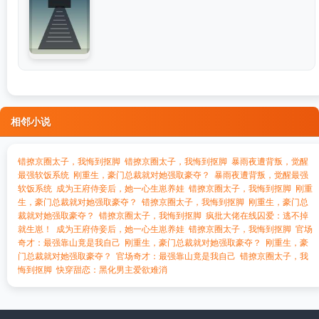
相邻小说
错撩京圈太子，我悔到抠脚
错撩京圈太子，我悔到抠脚
暴雨夜遭背叛，觉醒
最强软饭系统
刚重生，豪门总裁就对她强取豪夺？
暴雨夜遭背叛，觉醒最强
软饭系统
成为王府侍妾后，她一心生崽养娃
错撩京圈太子，我悔到抠脚
刚重
生，豪门总裁就对她强取豪夺？
错撩京圈太子，我悔到抠脚
刚重生，豪门总
裁就对她强取豪夺？
错撩京圈太子，我悔到抠脚
疯批大佬在线囚爱：逃不掉
就生崽！
成为王府侍妾后，她一心生崽养娃
错撩京圈太子，我悔到抠脚
官场
奇才：最强靠山竟是我自己
刚重生，豪门总裁就对她强取豪夺？
刚重生，豪
门总裁就对她强取豪夺？
官场奇才：最强靠山竟是我自己
错撩京圈太子，我
悔到抠脚
快穿甜恋：黑化男主爱欲难消