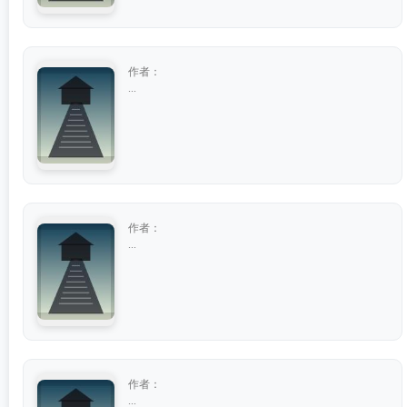
作者：
...
作者：
...
作者：
...