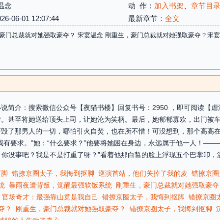
温念
动 作：
加入书架
、
章节目
06-01 12:07:44
最新章节：
全文
生，豪门总裁就对她强取豪夺？ 宋宴温念 刚重生，豪门总裁就对她强取豪夺？宋
简介：搜索微信公众号【夜猫书楼】回复书号：2950 ，即可阅读【虐渣
情。甚至将她送给顶头上司，让她沦为笑柄。最后，她郁郁寡欢，出门被
要毁了那男人的一切，哪怕引火自焚，也在所不惜！可没想到，那个高高
我有要求。”她：“什么要求？”他要将她困在身边，永远属于他一人！——
，你没事吧？我是不是打重了呀？”看着他那白皙的脸上浮现五个巴掌印，温
抠脚
错撩京圈太子，我悔到抠脚
巡演首站，他们关掉了我的麦
错撩京圈
统
暴雨夜遭背叛，觉醒最强软饭系统
刚重生，豪门总裁就对她强取豪夺
官场奇才：最强靠山竟是我自己
错撩京圈太子，我悔到抠脚
错撩京圈
夺？
刚重生，豪门总裁就对她强取豪夺？
错撩京圈太子，我悔到抠脚