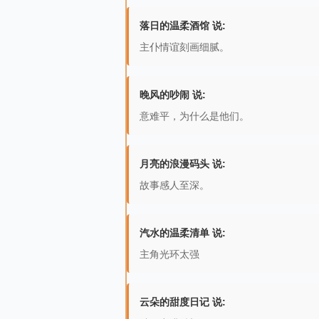
落日的温柔酒馆 说:
主仆情谊刻画细腻。
晚风的吵闹 说:
意难平，为什么是他们。
月亮的浪漫码头 说:
故事感人至深。
汽水的温柔清单 说:
主角光环太强
云朵的甜度日记 说: