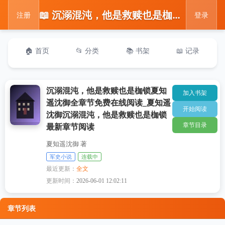
📖 沉溺混沌，他是救赎也是枷锁夏知遥沈御全章节免费在线阅读_夏知遥沈御沉溺混沌，他是救赎也是枷锁最新章节阅读
注册
登录
🏠 首页
📂 分类
📚 书架
📖 记录
沉溺混沌，他是救赎也是枷锁夏知
加入书架
遥沈御全章节免费在线阅读_夏知遥
开始阅读
沈御沉溺混沌，他是救赎也是枷锁
章节目录
最新章节阅读
夏知遥沈御 著
军史小说
连载中
最近更新：
全文
更新时间：
2026-06-01 12:02:11
章节列表