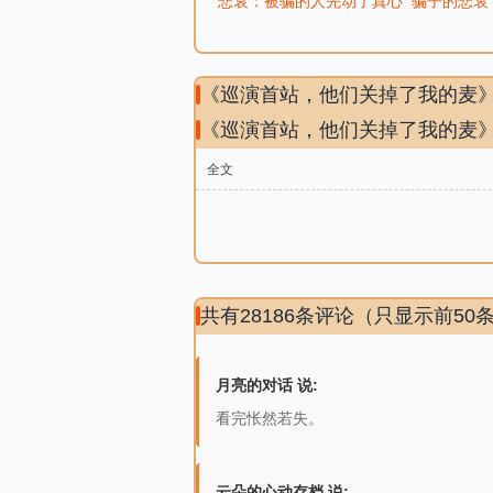
悲哀：被骗的人先动了真心
骗子的悲哀
《巡演首站，他们关掉了我的麦
《巡演首站，他们关掉了我的麦
全文
共有28186条评论（只显示前50
月亮的对话 说:
看完怅然若失。
云朵的心动存档 说: