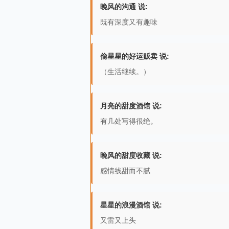
晚风的沟通 说:
既有深度又有趣味
偷星星的好运贩卖 说:
（生活继续。）
月亮的甜度酒馆 说:
有几处写得很绝。
晚风的甜度收藏 说:
感情线甜而不腻
星星的浪漫酒馆 说:
又雷又上头