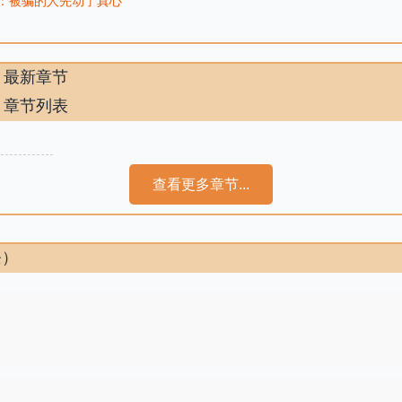
：被骗的人先动了真心
》最新章节
》章节列表
查看更多章节...
条）