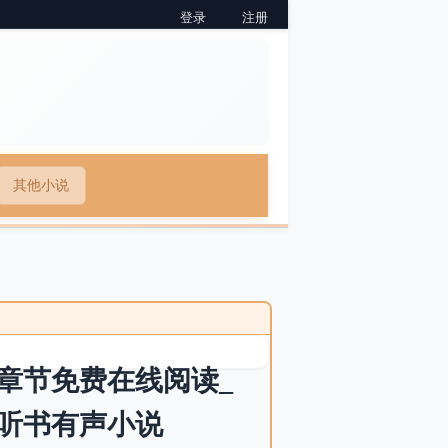
登录
注册
其他小说
章节免费在线阅读_
听书有声小说