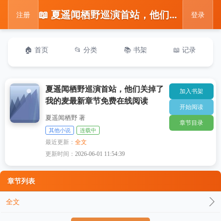
📖 夏遥闻栖野巡演首站，他们关掉了我的麦最新章节免费在线阅读
注册
登录
🏠 首页
📂 分类
📚 书架
📖 记录
夏遥闻栖野巡演首站，他们关掉了
加入书架
我的麦最新章节免费在线阅读
开始阅读
夏遥闻栖野 著
章节目录
其他小说
连载中
最近更新：
全文
更新时间：
2026-06-01 11:54:39
章节列表
全文