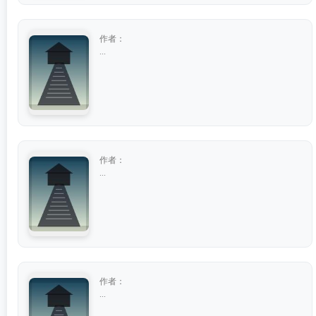
作者：
...
作者：
...
作者：
...