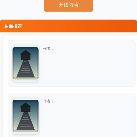
开始阅读
封面推荐
作者：
...
作者：
...