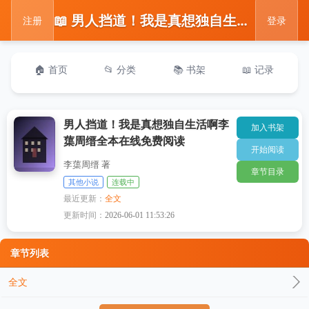
📖 男人挡道！我是真想独自生活啊李蕖周缙全本在线免费阅读
注册
登录
🏠 首页
📂 分类
📚 书架
📖 记录
男人挡道！我是真想独自生活啊李
加入书架
蕖周缙全本在线免费阅读
开始阅读
李蕖周缙 著
章节目录
其他小说
连载中
最近更新：
全文
更新时间：
2026-06-01 11:53:26
章节列表
全文