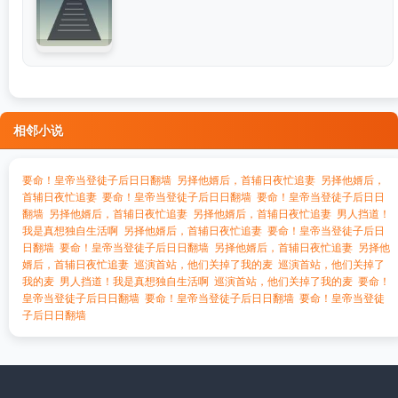
相邻小说
要命！皇帝当登徒子后日日翻墙
另择他婿后，首辅日夜忙追妻
另择他婿后，
首辅日夜忙追妻
要命！皇帝当登徒子后日日翻墙
要命！皇帝当登徒子后日日
翻墙
另择他婿后，首辅日夜忙追妻
另择他婿后，首辅日夜忙追妻
男人挡道！
我是真想独自生活啊
另择他婿后，首辅日夜忙追妻
要命！皇帝当登徒子后日
日翻墙
要命！皇帝当登徒子后日日翻墙
另择他婿后，首辅日夜忙追妻
另择他
婿后，首辅日夜忙追妻
巡演首站，他们关掉了我的麦
巡演首站，他们关掉了
我的麦
男人挡道！我是真想独自生活啊
巡演首站，他们关掉了我的麦
要命！
皇帝当登徒子后日日翻墙
要命！皇帝当登徒子后日日翻墙
要命！皇帝当登徒
子后日日翻墙