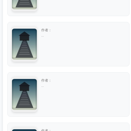
作者：
...
作者：
...
作者：