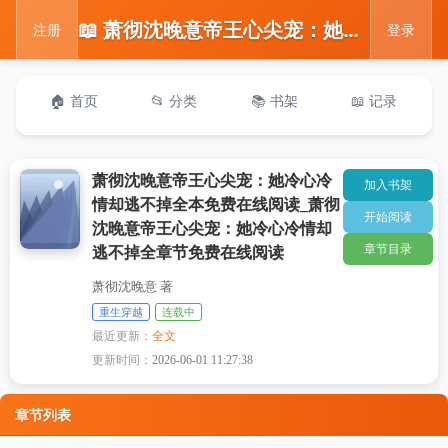
📖 萧彻沈晚意帝王心尖宠：她冷心冷情却逃不掉​​全本免费在线阅读_萧彻沈晚意帝王心尖宠：她冷心冷情却逃不掉​​全章节免费在线阅读
注册
登录
🏠 首页
📂 分类
📚 书架
📖 记录
萧彻沈晚意帝王心尖宠：她冷心冷
加入书架
情却逃不掉​​全本免费在线阅读_萧彻
开始阅读
沈晚意帝王心尖宠：她冷心冷情却
章节目录
逃不掉​​全章节免费在线阅读
萧彻沈晚意 著
重生穿越
连载中
最近更新：
全文
更新时间：
2026-06-01 11:27:38
章节列表