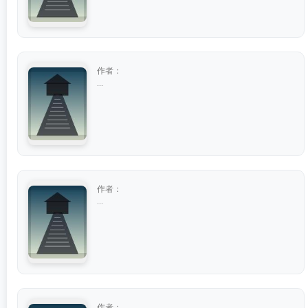
作者：
...
作者：
...
作者：