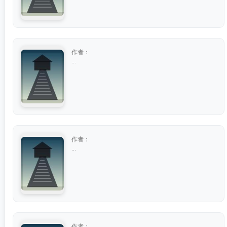
作者：
...
作者：
...
作者：