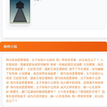
...
相邻小说
我与皇叔恩爱着呢，太子你装什么情深
我一男宿舍管家，好点色怎么了？
人
生模拟器：我被老婆逼成世间极境
救赎：给疯批霸总送温暖
久别重逢，病态
前男友他超爱！
王妃世无双：摄政王他甘愿称臣
他守了半生规矩，却为她破
了所有例
久别重逢，病态前男友他超爱！
我与皇叔恩爱着呢，太子你装什么
情深
王妃世无双：摄政王他甘愿称臣
我与皇叔恩爱着呢，太子你装什么情
深
我与皇叔恩爱着呢，太子你装什么情深
别人眼中的深情，是我逃不掉的噩
梦
我与皇叔恩爱着呢，太子你装什么情深
成为王府侍妾后，她一心生崽养
娃
刚重生，豪门总裁就对她强取豪夺？
小小庶女要嫁人？阴湿权臣不装了
囚
笼外是碧海蓝天
成为王府侍妾后，她一心生崽养娃
我一男宿舍管家，好点色
怎么了？