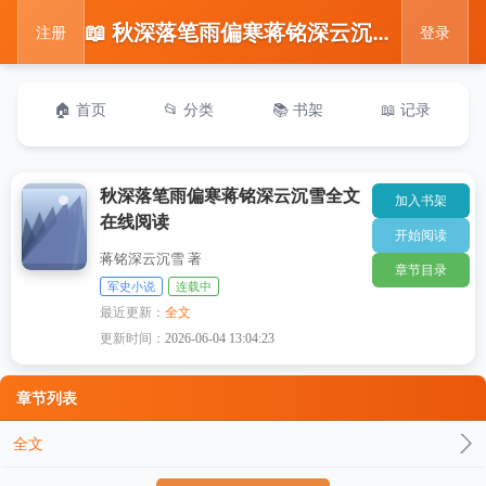
📖 秋深落笔雨偏寒蒋铭深云沉雪全文在线阅读
注册
登录
🏠 首页
📂 分类
📚 书架
📖 记录
秋深落笔雨偏寒蒋铭深云沉雪全文
加入书架
在线阅读
开始阅读
蒋铭深云沉雪 著
章节目录
军史小说
连载中
最近更新：
全文
更新时间：
2026-06-04 13:04:23
章节列表
全文