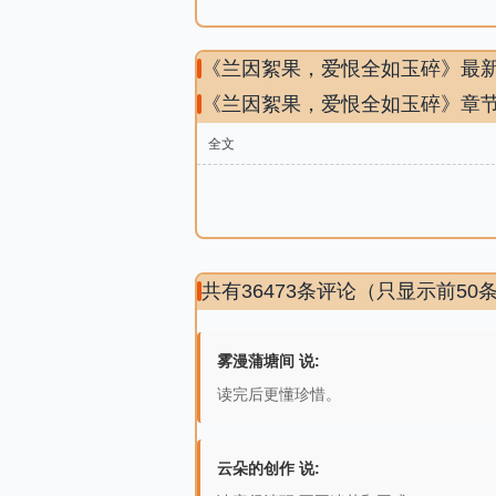
《兰因絮果，爱恨全如玉碎》最
《兰因絮果，爱恨全如玉碎》章
全文
共有36473条评论（只显示前50
雾漫蒲塘间 说:
读完后更懂珍惜。
云朵的创作 说: