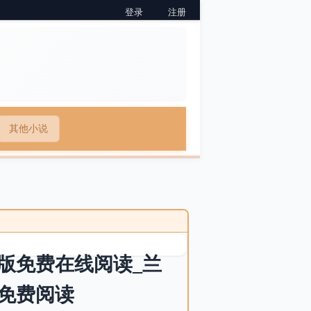
登录
注册
其他小说
版免费在线阅读_兰
免费阅读