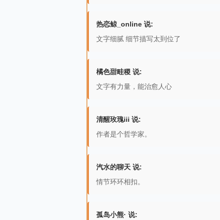
热恋鲸_online 说:
文字细腻 细节描写太到位了
橘色甜畦稷 说:
文字有力量，能治愈人心
清醒玫瑰iii 说:
作者是个哲学家。
汽水的聊天 说:
情节环环相扣。
孤岛小熊· 说: