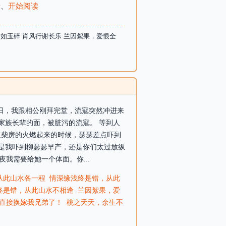
录
、
开始阅读
如玉碎 肖风行谢长乐 兰因絮果，爱恨全
婚日，我跟相公刚拜完堂，流寇突然冲进来
家族长辈的面，被脏污的流寇。 等到人
道柴房的火燃起来的时候，瑟瑟差点吓到
?是我吓到柳瑟瑟早产，还是你们太过放纵
我需要给她一个体面。你...
从此山水各一程
情深缘浅终是错，从此
终是错，从此山水不相逢
兰因絮果，爱
直接换嫁我兄弟了！
桃之夭夭，余生不