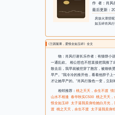
作 者：肖风
最后更新：2026-
房放火泄愤呢
如玉碎肖风行
《兰因絮果，爱恨全如玉碎》全文
物：肖风行谢长乐作者：有猫饼小说
一通乱砍。 相公想也不想直接把我推了
散去后，我早就被挖穿了胞宫，被烙铁
早产。”我冷冷的推开他，看着他脖子上
才让她早产的。”肖风行脸色一变，立刻
相邻推荐：
桃之夭夭，余生不渡
情
山水不相逢
春华秋实C500
桃之夭夭，
恨全如玉碎
太子逼我卖身给她白月光，
渡
桃之夭夭，余生不渡
太子逼我卖身