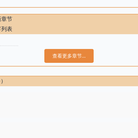
新章节
节列表
查看更多章节...
条）