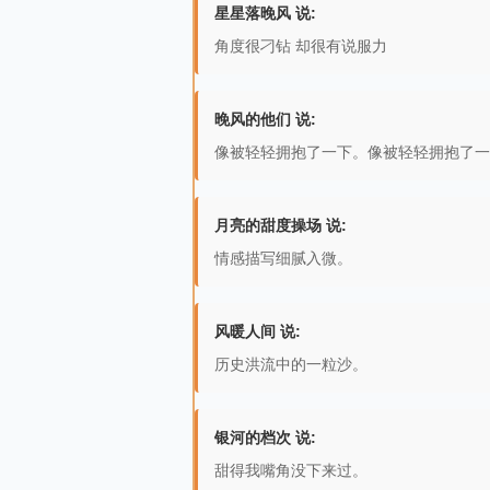
星星落晚风 说:
角度很刁钻 却很有说服力
晚风的他们 说:
像被轻轻拥抱了一下。像被轻轻拥抱了一
月亮的甜度操场 说:
情感描写细腻入微。
风暖人间 说:
历史洪流中的一粒沙。
银河的档次 说:
甜得我嘴角没下来过。