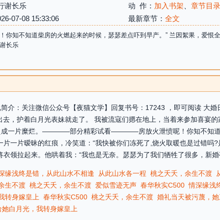
行谢长乐
动 作：
加入书架
、
章节目
07-08 15:33:06
最新章节：
全文
！你知不知道柴房的火燃起来的时候，瑟瑟差点吓到早产。” 兰因絮果，爱恨全
谢长乐
简介：关注微信公众号【夜猫文学】回复书号：17243 ，即可阅读 大
出去，护着白月光表妹就走了。 我被流寇们摁在地上，当着来参加喜宴的
烫成一片糜烂。————部分精彩试看————房放火泄愤呢！你知不知
一片一片暧昧的红痕，冷笑道：“我快被你们冻死了,烧火取暖也是过错吗
将衣领拉起来。他哄着我：“我也是无奈。瑟瑟为了我们牺牲了很多，新婚夜
深缘浅终是错，从此山水不相逢
从此山水各一程
桃之夭夭，余生不渡
余生不渡
桃之夭夭，余生不渡
爱似雪迹无声
春华秋实C500
情深缘浅
我转身嫁皇上
春华秋实C500
桃之夭夭，余生不渡
婚礼当天被污蔑，她
给她白月光，我转身嫁皇上