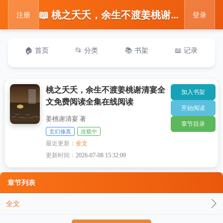
📖 桃之夭夭，余生不渡姜桃谢清宴全文免费阅读全集在线阅读
注册
登录
🏠 首页
📂 分类
📚 书架
📖 记录
桃之夭夭，余生不渡姜桃谢清宴全
加入书架
文免费阅读全集在线阅读
开始阅读
姜桃谢清宴 著
章节目录
玄幻修真
连载中
最近更新：
全文
更新时间：
2026-07-08 15:32:09
章节列表
全文