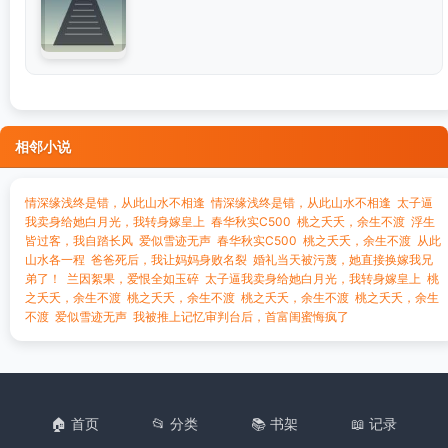
相邻小说
情深缘浅终是错，从此山水不相逢
情深缘浅终是错，从此山水不相逢
太子逼
我卖身给她白月光，我转身嫁皇上
春华秋实C500
桃之夭夭，余生不渡
浮生
皆过客，我自踏长风
爱似雪迹无声
春华秋实C500
桃之夭夭，余生不渡
从此
山水各一程
爸爸死后，我让妈妈身败名裂
婚礼当天被污蔑，她直接换嫁我兄
弟了！
兰因絮果，爱恨全如玉碎
太子逼我卖身给她白月光，我转身嫁皇上
桃
之夭夭，余生不渡
桃之夭夭，余生不渡
桃之夭夭，余生不渡
桃之夭夭，余生
不渡
爱似雪迹无声
我被推上记忆审判台后，首富闺蜜悔疯了
🏠 首页
📂 分类
📚 书架
📖 记录