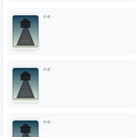
作者：
...
作者：
...
作者：
...