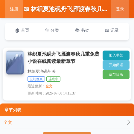
📖 林织夏池砚舟飞雁渡春秋几重免费小说在线阅读最新章节
注册
登录
🏠 首页
📂 分类
📚 书架
📖 记录
林织夏池砚舟飞雁渡春秋几重免费
加入书架
小说在线阅读最新章节
开始阅读
林织夏池砚舟 著
章节目录
玄幻修真
连载中
最近更新：
全文
更新时间：
2026-07-08 14:15:37
章节列表
全文