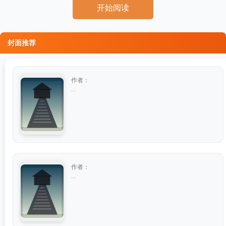
开始阅读
封面推荐
作者：
...
作者：
...