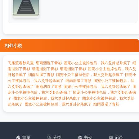
相邻小说
飞雁渡春秋几重
细雨洇湿了青衫
团宠小公主被掉包后，我六爻卦起杀疯了
细
雨洇湿了青衫
细雨洇湿了青衫
细雨洇湿了青衫
团宠小公主被掉包后，我六爻
卦起杀疯了
细雨洇湿了青衫
团宠小公主被掉包后，我六爻卦起杀疯了
团宠小
公主被掉包后，我六爻卦起杀疯了
细雨洇湿了青衫
团宠小公主被掉包后，我
六爻卦起杀疯了
细雨洇湿了青衫
团宠小公主被掉包后，我六爻卦起杀疯了
团
宠小公主被掉包后，我六爻卦起杀疯了
团宠小公主被掉包后，我六爻卦起杀疯
了
团宠小公主被掉包后，我六爻卦起杀疯了
团宠小公主被掉包后，我六爻卦
起杀疯了
团宠小公主被掉包后，我六爻卦起杀疯了
细雨洇湿了青衫
🏠 首页
📂 分类
📚 书架
📖 记录