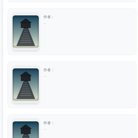
作者：
...
作者：
...
作者：
...