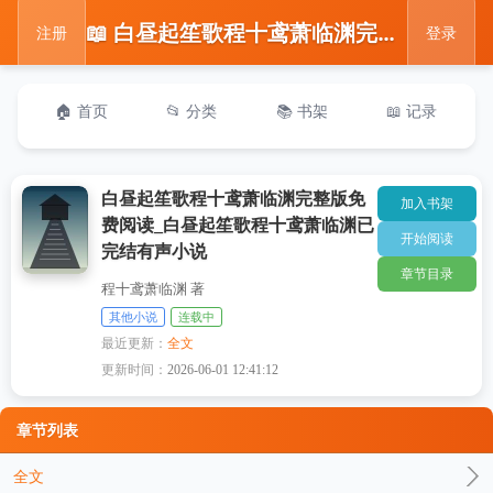
📖 白昼起笙歌程十鸢萧临渊完整版免费阅读_白昼起笙歌程十鸢萧临渊已完结有声小说
注册
登录
🏠 首页
📂 分类
📚 书架
📖 记录
白昼起笙歌程十鸢萧临渊完整版免
加入书架
费阅读_白昼起笙歌程十鸢萧临渊已
开始阅读
完结有声小说
章节目录
程十鸢萧临渊 著
其他小说
连载中
最近更新：
全文
更新时间：
2026-06-01 12:41:12
章节列表
全文