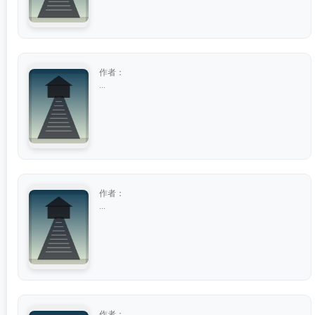
作者：
...
作者：
...
作者：