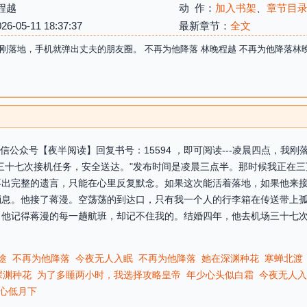
程越
动 作：
加入书架
、
章节目
05-11 18:37:37
最新章节：
全文
刚落地，手机就弹出丈夫的朋友圈。 不再为他降落 林晚程越 不再为他降落林
注微信公众号【夜半阅读】回复书号：15594 ，即可阅读---凌晨四点，
三十七次接机任务，安全送达。"发布时间是凌晨三点半。那时候我正在
不出完整的遗言，只能在心里反复默念。如果这次能活着落地，如果他来
消息。他接了蒋漫。空荡荡的到达口，只有我一个人的行李箱在传送带上
。他记得蒋漫的每一趟航班，却记不住我的。结婚四年，他去机场三十七
途
不再为他降落
今夜无人入眠
不再为他降落
她在深渊种花
寒蝉北渡
深渊种花
为了多睡两小时，我选择攻略皇帝
年少心头似白霜
今夜无人入
心低月下