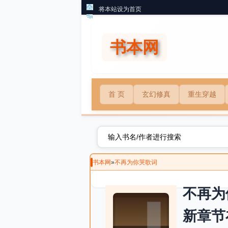
将本站设为首页
书本网
首 页
玄幻修真
重生穿越
书本网
»
不再为你哭歌词
不再为
新章节