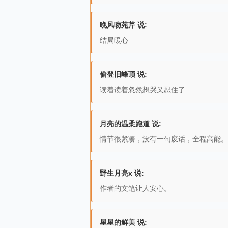
晚风吻苑芹 说:
结局暖心
偷登旧峰顶 说:
读着读着忽然想哭又忍住了
月亮的温柔跑道 说:
情节很紧凑，没有一句废话，全程高能。
野生月亮x 说:
作者的文笔让人安心。
星星的鲜美 说: