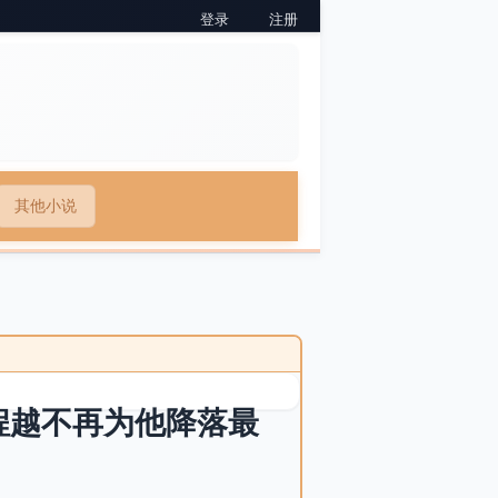
登录
注册
其他小说
程越不再为他降落最