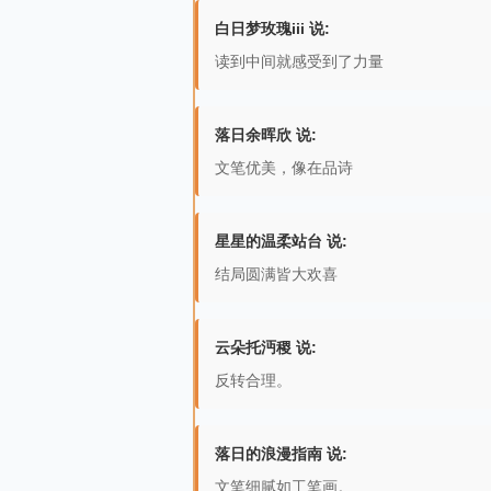
白日梦玫瑰iii 说:
读到中间就感受到了力量
落日余晖欣 说:
文笔优美，像在品诗
星星的温柔站台 说:
结局圆满皆大欢喜
云朵托沔稷 说:
反转合理。
落日的浪漫指南 说:
文笔细腻如工笔画。