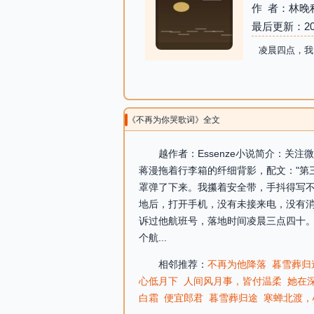
作 者：林晚
最后更新：2026-
凌晨四点，我
《不再为你哭歌词》全文
越作者：Essenze小说简介：关
蒋漫拖着行李箱的纤细背影，配文："第
罩弹了下来。我攥着安全带，手抖得写
地后，打开手机，没有未接来电，没有
诉过他航班号，落地时间凌晨三点四十
个航...
相邻推荐：
不再为他降落
暮雪葬归
心低月下
人间风月事，皆付温柔
她在
白霜
便宜郎君
暮雪葬归途
寒蝉北渡，