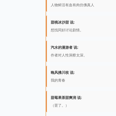
人物鲜活有血有肉仿佛真人
甜桃冰沙甜 说:
想找同好讨论剧情。
汽水的漫游者 说:
作者对人性洞察太深。
晚风拂川枝 说:
我的青春
甜莓果茶甜爽润 说:
（罢了。）