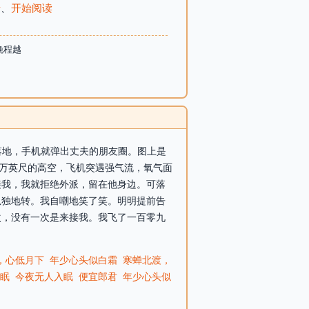
录
、
开始阅读
晚程越
我刚落地，手机就弹出丈夫的朋友圈。图上是
三万英尺的高空，飞机突遇强气流，氧气面
接我，我就拒绝外派，留在他身边。可落
孤独地转。我自嘲地笑了笑。明明提前告
次，没有一次是来接我。我飞了一百零九
，心低月下
年少心头似白霜
寒蝉北渡，
眠
今夜无人入眠
便宜郎君
年少心头似