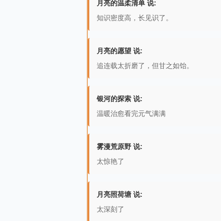
月亮的温柔清单 说:
知识密度高，长见识了。
月亮的愿望 说:
追连载太折磨了，但甘之如饴。
银河的探索 说:
温暖治愈看完元气满满
雾漫荒原野 说:
太惊艳了
月亮照荷塘 说:
太深刻了