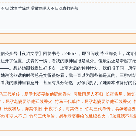
人不归 沈青竹陈然 雾散雨尽人不归沈青竹陈然
信公众号【夜猫文学】回复书号：24557 ，即可阅读 毕业舞会上，沈
默让开了位置。沈青竹一愣，看我的眼神里很是意外。但最后还是牵起了
———。想起她跟我提过好多次，上南大后的种种计划。我们报了同一所
。她说这些话的时候总是笑得很好看，我一直以为那些都是真的。三秒钟
看我的眼神里有意外，甚至有几分茫然，好像我打乱了她原本准备好的台词
马三代单传，易孕老婆要给他延续香火
雾散雨尽人不归
长夜将尽，海棠
传，易孕老婆要给他延续香火
竹马三代单传，易孕老婆要给他延续香火
归
长夜将尽，海棠依旧
长夜将尽，海棠依旧
竹马三代单传，易孕老婆要
雾散雨尽人不归
竹马三代单传，易孕老婆要给他延续香火
打脸嫌我不能