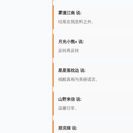
雾漫江南 说:
结尾在我意料之外。
月光小熊x 说:
反转再反转
星星落枕边 说:
残酷真相与美丽谎言。
山野来信 说:
温馨日常。
朋克猫 说: