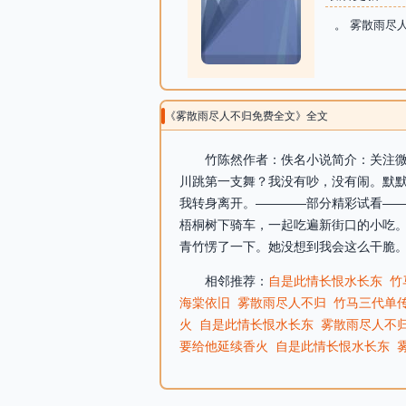
。 雾散雨尽
《雾散雨尽人不归免费全文》全文
竹陈然作者：佚名小说简介：关注微
川跳第一支舞？我没有吵，没有闹。默
我转身离开。————部分精彩试看—
梧桐树下骑车，一起吃遍新街口的小吃
青竹愣了一下。她没想到我会这么干脆。
相邻推荐：
自是此情长恨水长东
竹
海棠依旧
雾散雨尽人不归
竹马三代单
火
自是此情长恨水长东
雾散雨尽人不
要给他延续香火
自是此情长恨水长东