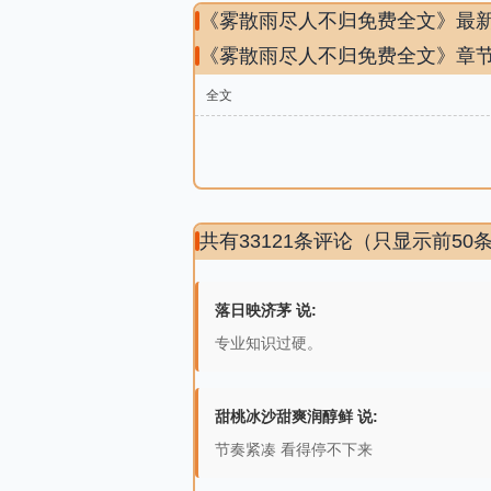
《雾散雨尽人不归免费全文》最
《雾散雨尽人不归免费全文》章
全文
共有33121条评论（只显示前50
落日映济茅 说:
专业知识过硬。
甜桃冰沙甜爽润醇鲜 说:
节奏紧凑 看得停不下来