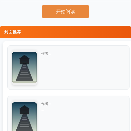
开始阅读
封面推荐
作者：
...
作者：
...