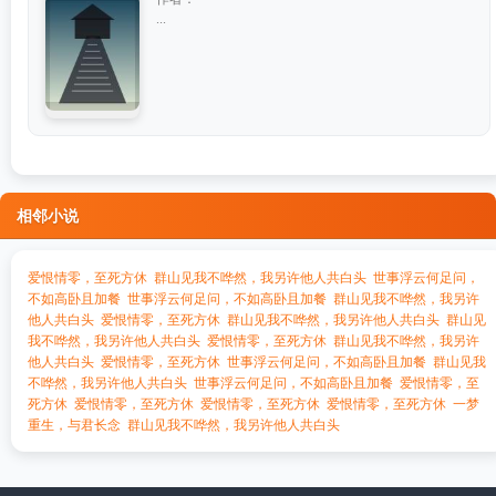
...
相邻小说
爱恨情零，至死方休
群山见我不哗然，我另许他人共白头
世事浮云何足问，
不如高卧且加餐
世事浮云何足问，不如高卧且加餐
群山见我不哗然，我另许
他人共白头
爱恨情零，至死方休
群山见我不哗然，我另许他人共白头
群山见
我不哗然，我另许他人共白头
爱恨情零，至死方休
群山见我不哗然，我另许
他人共白头
爱恨情零，至死方休
世事浮云何足问，不如高卧且加餐
群山见我
不哗然，我另许他人共白头
世事浮云何足问，不如高卧且加餐
爱恨情零，至
死方休
爱恨情零，至死方休
爱恨情零，至死方休
爱恨情零，至死方休
一梦
重生，与君长念
群山见我不哗然，我另许他人共白头