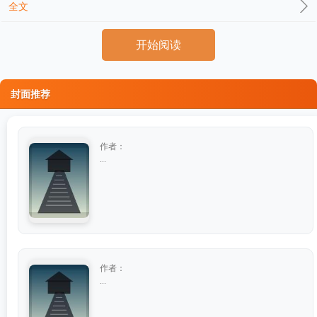
全文
开始阅读
封面推荐
作者：
...
作者：
...