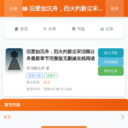
📖 旧爱如沉舟，烈火灼新尘宋洁顾云舟最新章节完整版无删减在线阅读
注册
登录
🏠 首页
📂 分类
📚 书架
📖 记录
旧爱如沉舟，烈火灼新尘宋洁顾云
加入书架
舟最新章节完整版无删减在线阅读
开始阅读
宋洁顾云舟 著
章节目录
灵异小说
连载中
最近更新：
全文
更新时间：
2026-07-08 15:14:02
章节列表
全文