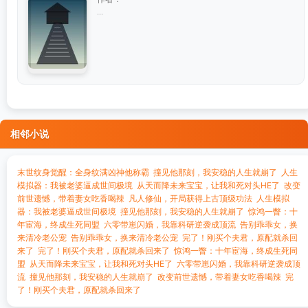
...
相邻小说
末世纹身觉醒：全身纹满凶神他称霸
撞见他那刻，我安稳的人生就崩了
人生
模拟器：我被老婆逼成世间极境
从天而降未来宝宝，让我和死对头HE了
改变
前世遗憾，带着妻女吃香喝辣
凡人修仙，开局获得上古顶级功法
人生模拟
器：我被老婆逼成世间极境
撞见他那刻，我安稳的人生就崩了
惊鸿一瞥：十
年宦海，终成生死同盟
六零带崽闪婚，我靠科研逆袭成顶流
告别乖乖女，换
来清冷老公宠
告别乖乖女，换来清冷老公宠
完了！刚买个夫君，原配就杀回
来了
完了！刚买个夫君，原配就杀回来了
惊鸿一瞥：十年宦海，终成生死同
盟
从天而降未来宝宝，让我和死对头HE了
六零带崽闪婚，我靠科研逆袭成顶
流
撞见他那刻，我安稳的人生就崩了
改变前世遗憾，带着妻女吃香喝辣
完
了！刚买个夫君，原配就杀回来了