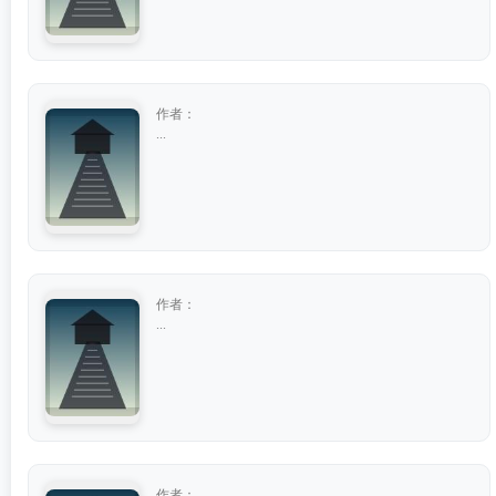
作者：
...
作者：
...
作者：