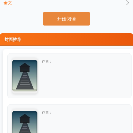
全文
开始阅读
封面推荐
作者：
...
作者：
...