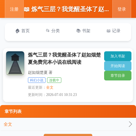
📖 炼气三层？我觉醒圣体了赵如烟楚夏免费完本小说在线阅读
注册
登录
🏠 首页
📂 分类
📚 书架
📖 记录
炼气三层？我觉醒圣体了赵如烟楚
加入书架
夏免费完本小说在线阅读
开始阅读
赵如烟楚夏 著
章节目录
科幻小说
连载中
最近更新：
全文
更新时间：
2026-07-01 10:31:23
章节列表
全文