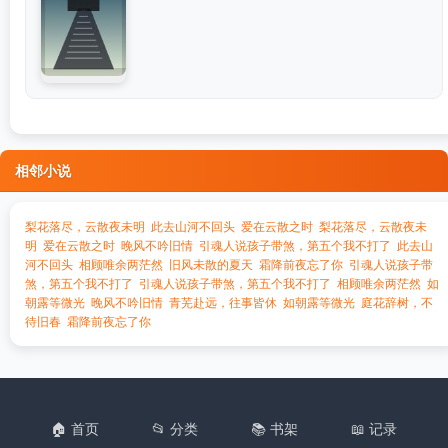
相邻小说
梨花落尽，云散夜未明
此去山河不回头
爱在云散之时
梨花落尽，云散夜未
明
爱在云散之时
晚风不吟旧情
引魂人说孩子带煞，第五个我不打了
此去山
河不回头
相顾唯余两茫然
旧风未散的夏天
霜降前夜忘了你
引魂人说孩子带
煞，第五个我不打了
引魂人说孩子带煞，第五个我不打了
相顾唯余两茫然
如
朝露等微光
晚风不吟旧情
青芜赴远，往事皆休
如朝露等微光
庭花辞树，不
待旧春
霜降前夜忘了你
🏠 首页
📂 分类
📚 书架
📖 记录