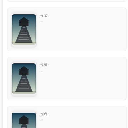
作者：
...
作者：
...
作者：
...