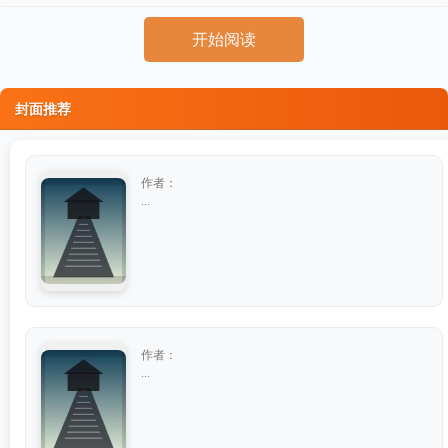
开始阅读
封面推荐
作者：
...
作者：
...