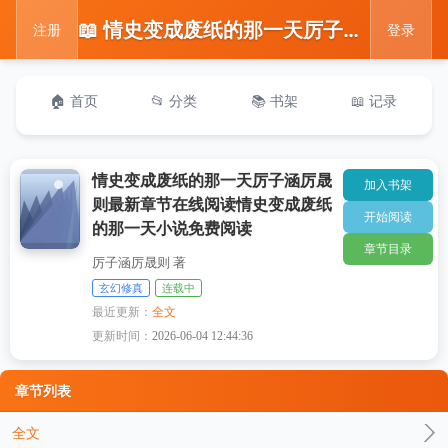
📖 情史变成废纸的那一天厉子涵厉晟则最新章节在线阅读情史变成废纸的那一天小说免费阅读
注册
登录
🏠 首页
📂 分类
📚 书架
📖 记录
情史变成废纸的那一天厉子涵厉晟
加入书架
则最新章节在线阅读情史变成废纸
开始阅读
的那一天小说免费阅读
章节目录
厉子涵厉晟则 著
玄幻修真
连载中
最近更新：
全文
更新时间：
2026-06-04 12:44:36
章节列表
全文