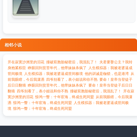
相邻小说
开在寂寞沙洲里的泪花
撞破双胞胎秘密后，我混乱了！
夫君要娶公主？我转
身抱紧权臣
睁眼回到贫苦年代，他带妹妹杀疯了
人生模拟器：我被老婆逼成
世间极境
人生模拟器：我被老婆逼成世间极境
他的训诫是枷锁，也是港湾
从
前我眼瞎，今后我潇洒
四爷别看了，表小姐说和你不熟
要命！皇帝当登徒子
后日日翻墙
睁眼回到贫苦年代，他带妹妹杀疯了
要命！皇帝当登徒子后日日
翻墙
四爷别看了，表小姐说和你不熟
撞破双胞胎秘密后，我混乱了！
开在寂
寞沙洲里的泪花
惊鸿一瞥：十年宦海，终成生死同盟
从前我眼瞎，今后我潇
洒
惊鸿一瞥：十年宦海，终成生死同盟
人生模拟器：我被老婆逼成世间极
境
惊鸿一瞥：十年宦海，终成生死同盟