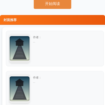
开始阅读
封面推荐
作者：
...
作者：
...