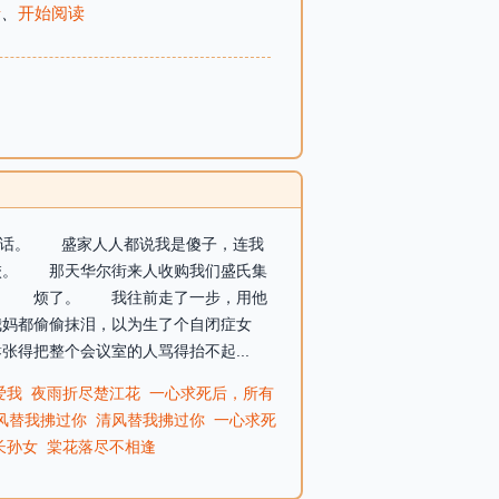
录
、
开始阅读
会说话。 盛家人人都说我是傻子，连我
校。 那天华尔街来人收购我们盛氏集
困。 烦了。 我往前走了一步，用他
我妈都偷偷抹泪，以为生了个自闭症女
得把整个会议室的人骂得抬不起...
爱我
夜雨折尽楚江花
一心求死后，所有
风替我拂过你
清风替我拂过你
一心求死
长孙女
棠花落尽不相逢