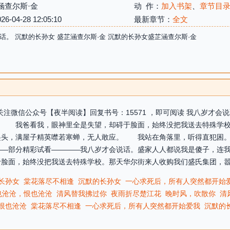
涵查尔斯·金
动 作：
加入书架
、
章节目
04-28 12:05:10
最新章节：
全文
话。 沉默的长孙女 盛芷涵查尔斯·金 沉默的长孙女盛芷涵查尔斯·金
关注微信公众号【夜半阅读】回复书号：15571 ，即可阅读 我八岁才
。 我爸看我，眼神里全是失望，却碍于脸面，始终没把我送去特殊学
起头，满屋子精英噤若寒蝉，无人敢应。 我站在角落里，听得直犯
——部分精彩试看————我八岁才会说话。盛家人人都说我是傻子，连
脸面，始终没把我送去特殊学校。那天华尔街来人收购我们盛氏集团，嚣张
长孙女
棠花落尽不相逢
沉默的长孙女
一心求死后，所有人突然都开始
也沧沧，恨也沧沧
清风替我拂过你
夜雨折尽楚江花
晚时风，吹散你
清
恨也沧沧
棠花落尽不相逢
一心求死后，所有人突然都开始爱我
沉默的