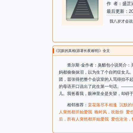
作 者：盛芷
最后更新：2026-
我八岁才会说
《沉默的真相(原著长夜难明)》全文
查尔斯·金作者：臭醋包小说简介：
妈都偷偷抹泪，以为生了个自闭症女儿
团，嚣张得把整个会议室的人骂得抬不
的母语开口说出了此生第一句话。——
儿。我爸看我，眼神里全是失望，却碍于
相邻推荐：
棠花落尽不相逢
沉默的
人突然都开始爱我
晚时风，吹散你
爱
后，所有人突然都开始爱我
爱也沧沧，