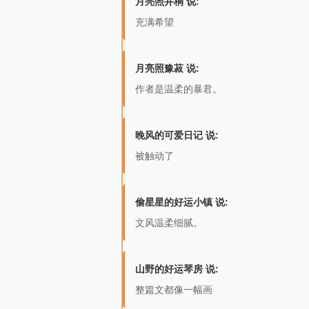
月亮照井桐 说:
充满希望
月亮照豫菽 说:
作者是温柔的暴君。
晚风的可爱日记 说:
被触动了
偷星星的好运小镇 说:
文风温柔细腻。
山野的好运琴房 说:
整篇文都像一幅画