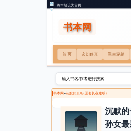
将本站设为首页
书本网
首 页
玄幻修真
重生穿越
书本网
»
沉默的真相(原著长夜难明)
沉默的
孙女最