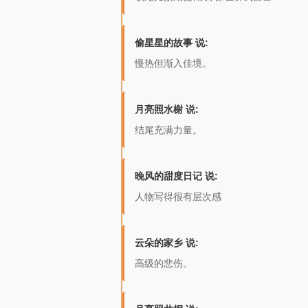
偷星星的故事 说:
慢热但渐入佳境。
月亮照水榭 说:
结尾充满力量。
晚风的甜度日记 说:
人物写得很有层次感
云朵的家乡 说:
高级的悲伤。