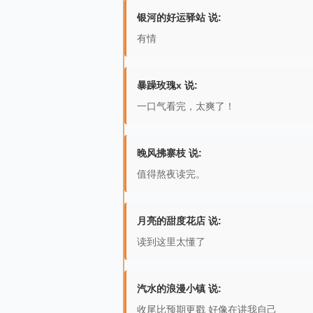
银河的好运驿站 说:
有情
暴躁玫瑰x 说:
一口气看完，太爽了！
晚风拂寨枝 说:
值得熬夜读完。
月亮的甜度花店 说:
读到这里太懂了
汽水的浪漫小镇 说:
收尾比预期更戳 好像在讲我自己