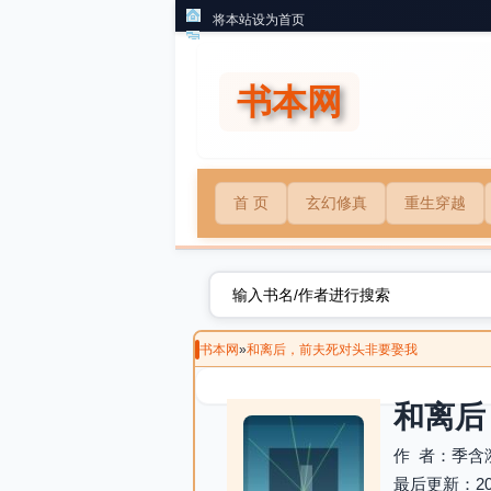
将本站设为首页
书本网
首 页
玄幻修真
重生穿越
书本网
»
和离后，前夫死对头非要娶我
和离后
作 者：季含
最后更新：2026-