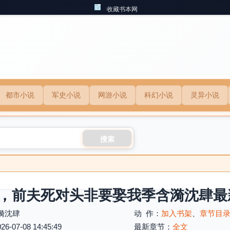
收藏书本网
都市小说
军史小说
网游小说
科幻小说
灵异小说
搜索
，前夫死对头非要娶我季含漪沈肆最
漪沈肆
动 作：
加入书架
、
章节目
07-08 14:45:49
最新章节：
全文