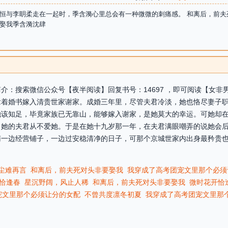
恒与李眀柔走在一起时，季含漪心里总会有一种微微的刺痛感。 和离后，前夫
娶我季含漪沈肆
介：搜索微信公众号【夜半阅读】回复书号：14697 ，即可阅读【女非
拿着婚书嫁入清贵世家谢家。成婚三年里，尽管夫君冷淡，她也恪尽妻子
她该知足，毕竟家族已无靠山，能够嫁入谢家，是她莫大的幸运。可她却
，她的夫君从不爱她。于是在她十九岁那一年，在夫君满眼嘲弄的说她会
南一边经营铺子，一边过安稳清净的日子，可那个京城世家内出身最矜贵
尘难再言
和离后，前夫死对头非要娶我
我穿成了高考团宠文里那个必须
恰逢春
星沉野阔，风止人稀
和离后，前夫死对头非要娶我
微时花开恰
宠文里那个必须让分的女配
不曾共度凛冬初夏
我穿成了高考团宠文里那