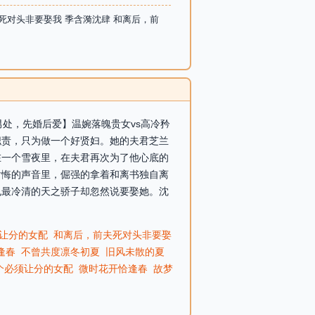
死对头非要娶我 季含漪沈肆 和离后，前
男处，先婚后爱】温婉落魄贵女vs高冷矜
职责，只为做一个好贤妇。她的夫君芝兰
在一个雪夜里，在夫君再次为了他心底的
后悔的声音里，倔强的拿着和离书独自离
也最冷清的天之骄子却忽然说要娶她。沈
让分的女配
和离后，前夫死对头非要娶
逢春
不曾共度凛冬初夏
旧风未散的夏
个必须让分的女配
微时花开恰逢春
故梦