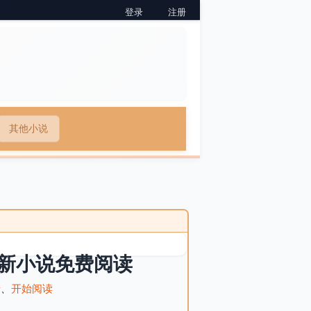
登录
注册
其他小说
新小说免费阅读
录
、
开始阅读