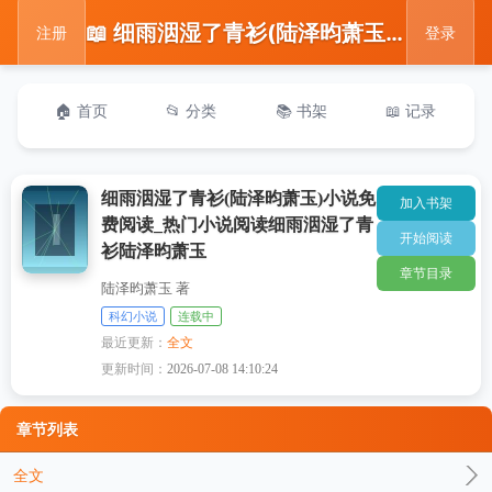
📖 细雨洇湿了青衫(陆泽昀萧玉)小说免费阅读_热门小说阅读细雨洇湿了青衫陆泽昀萧玉
注册
登录
🏠 首页
📂 分类
📚 书架
📖 记录
细雨洇湿了青衫(陆泽昀萧玉)小说免
加入书架
费阅读_热门小说阅读细雨洇湿了青
开始阅读
衫陆泽昀萧玉
章节目录
陆泽昀萧玉 著
科幻小说
连载中
最近更新：
全文
更新时间：
2026-07-08 14:10:24
章节列表
全文