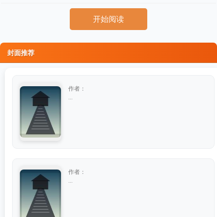
开始阅读
封面推荐
作者：
...
作者：
...