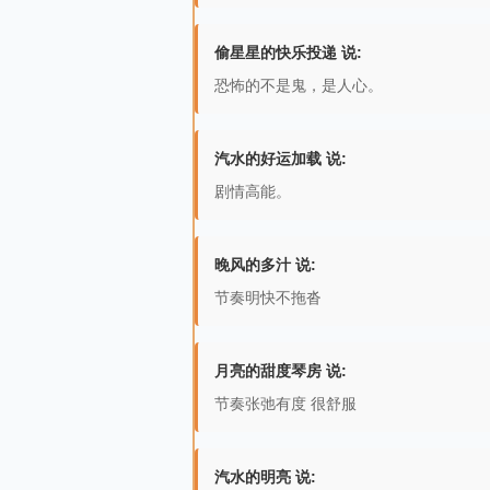
偷星星的快乐投递 说:
恐怖的不是鬼，是人心。
汽水的好运加载 说:
剧情高能。
晚风的多汁 说:
节奏明快不拖沓
月亮的甜度琴房 说:
节奏张弛有度 很舒服
汽水的明亮 说: