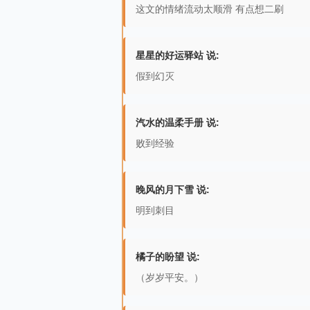
这文的情绪流动太顺滑 有点想二刷
星星的好运驿站 说:
假到幻灭
汽水的温柔手册 说:
败到经验
晚风的月下雪 说:
明到刺目
橘子的盼望 说:
（岁岁平安。）