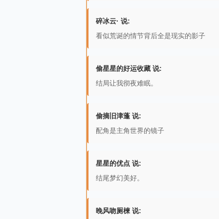
碎冰云· 说:
看似荒诞的情节背后全是现实的影子
偷星星的好运收藏 说:
结局让我彻夜难眠。
偷摘旧津蓬 说:
配角是主角世界的镜子
星星的优点 说:
结尾梦幻美好。
晚风吻厕楝 说: