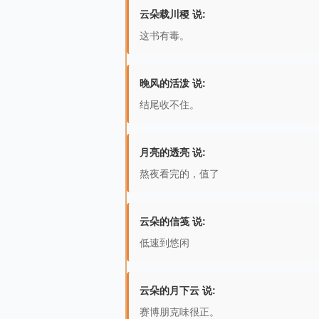
云朵载川稷 说:
这书有毒。
晚风的活泼 说:
结尾收不住。
月亮的透亮 说:
熬夜看完的，值了
云朵的信笺 说:
低速到悠闲
云朵的月下云 说:
赛博朋克味很正。