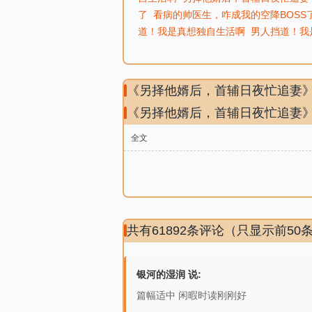
了
看病的帅医生，咋成我的空降BOSS
道！我是真想独自生活啊
男人挡道！我
《另择他婿后，首辅日夜忙追妻
《另择他婿后，首辅日夜忙追妻
全文
共有61892条评论（只显示前50
银河的湿润 说:
篇幅适中 闲暇时读刚刚好